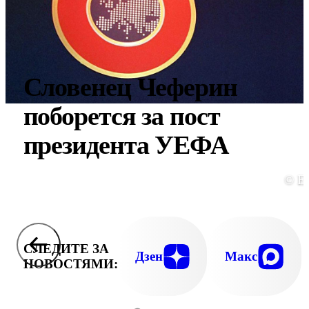
Словенец Чеферин
поборется за пост
президента УЕФА
© E
СЛЕДИТЕ ЗА
Дзен
Макс
НОВОСТЯМИ: