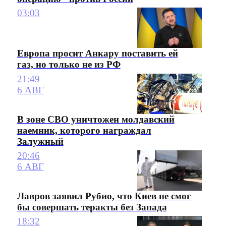
03:03
Европа просит Анкару поставить ей
газ, но только не из РФ
21:49
6 АВГ
В зоне СВО уничтожен молдавский
наемник, которого награждал
Залужный
20:46
6 АВГ
Лавров заявил Рубио, что Киев не смог
бы совершать теракты без Запада
18:32