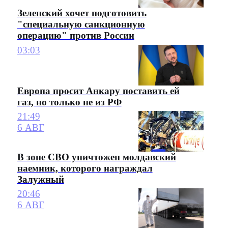
Зеленский хочет подготовить
"специальную санкционную
операцию" против России
03:03
Европа просит Анкару поставить ей
газ, но только не из РФ
21:49
6 АВГ
В зоне СВО уничтожен молдавский
наемник, которого награждал
Залужный
20:46
6 АВГ