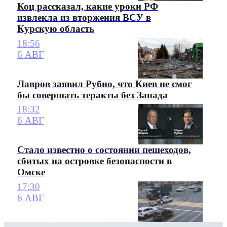
Коц рассказал, какие уроки РФ
извлекла из вторжения ВСУ в
Курскую область
18:56
6 АВГ
Лавров заявил Рубио, что Киев не смог
бы совершать теракты без Запада
18:32
6 АВГ
Стало известно о состоянии пешеходов,
сбитых на островке безопасности в
Омске
17:30
6 АВГ