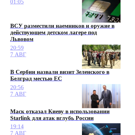
01:05
ВСУ разместили наемников и оружие в
действующем детском лагере под
Львовом
20:59
7 АВГ
В Сербии назвали визит Зеленского в
Белград местью ЕС
20:56
7 АВГ
Маск отказал Киеву в использовании
Starlink для атак вглубь России
19:14
7 АВГ