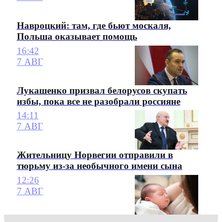
Навроцкий: там, где бьют москаля,
Польша оказывает помощь
16:42
7 АВГ
Лукашенко призвал белорусов скупать
избы, пока все не разобрали россияне
14:11
7 АВГ
Жительницу Норвегии отправили в
тюрьму из-за необычного имени сына
12:26
7 АВГ