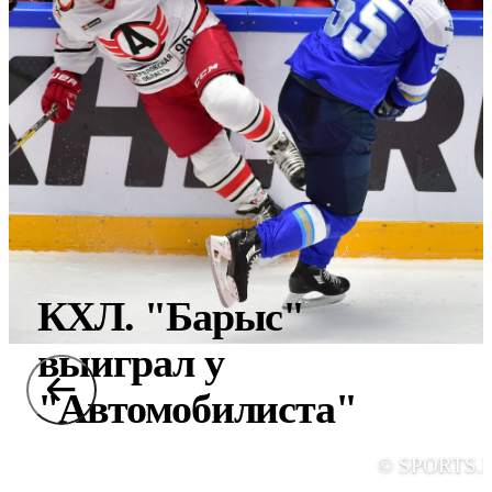
КХЛ. "Барыс"
выиграл у
"Автомобилиста"
© SPORTS.