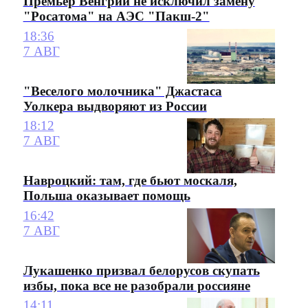
Премьер Венгрии не исключил замену
"Росатома" на АЭС "Пакш-2"
18:36
7 АВГ
"Веселого молочника" Джастаса
Уолкера выдворяют из России
18:12
7 АВГ
Навроцкий: там, где бьют москаля,
Польша оказывает помощь
16:42
7 АВГ
Лукашенко призвал белорусов скупать
избы, пока все не разобрали россияне
14:11