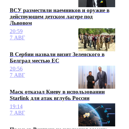
ВСУ разместили наемников и оружие в
действующем детском лагере под
Львовом
20:59
7 АВГ
В Сербии назвали визит Зеленского в
Белград местью ЕС
20:56
7 АВГ
Маск отказал Киеву в использовании
Starlink для атак вглубь России
19:14
7 АВГ