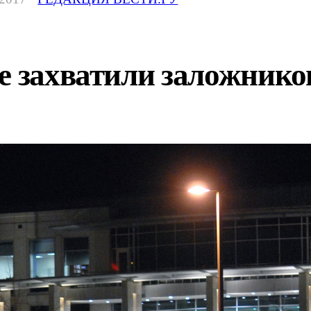
е захватили заложнико