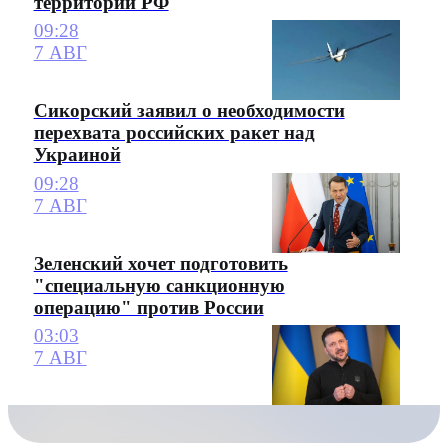
территории РФ
09:28
7 АВГ
Сикорский заявил о необходимости
перехвата российских ракет над
Украиной
09:28
7 АВГ
Зеленский хочет подготовить
"специальную санкционную
операцию" против России
03:03
7 АВГ