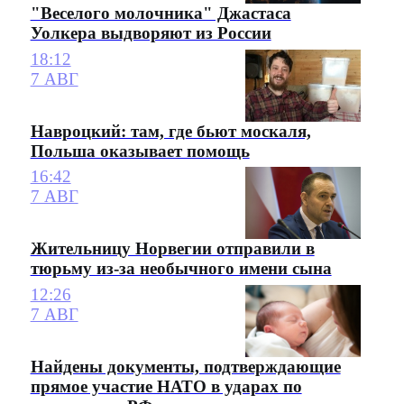
"Веселого молочника" Джастаса
Уолкера выдворяют из России
18:12
7 АВГ
Навроцкий: там, где бьют москаля,
Польша оказывает помощь
16:42
7 АВГ
Жительницу Норвегии отправили в
тюрьму из-за необычного имени сына
12:26
7 АВГ
Найдены документы, подтверждающие
прямое участие НАТО в ударах по