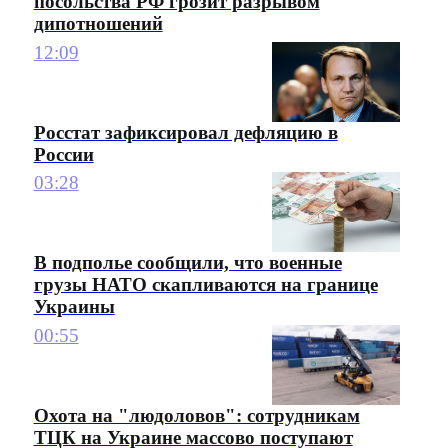
посольства РФ грозит разрывом
дипотношений
12:09
Росстат зафиксировал дефляцию в
России
03:28
В подполье сообщили, что военные
грузы НАТО скапливаются на границе
Украины
00:55
Охота на "людоловов": сотрудникам
ТЦК на Украине массово поступают