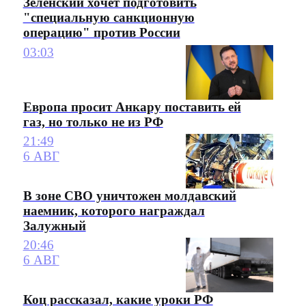
Зеленский хочет подготовить
"специальную санкционную
операцию" против России
03:03
Европа просит Анкару поставить ей
газ, но только не из РФ
21:49
6 АВГ
В зоне СВО уничтожен молдавский
наемник, которого награждал
Залужный
20:46
6 АВГ
Коц рассказал, какие уроки РФ