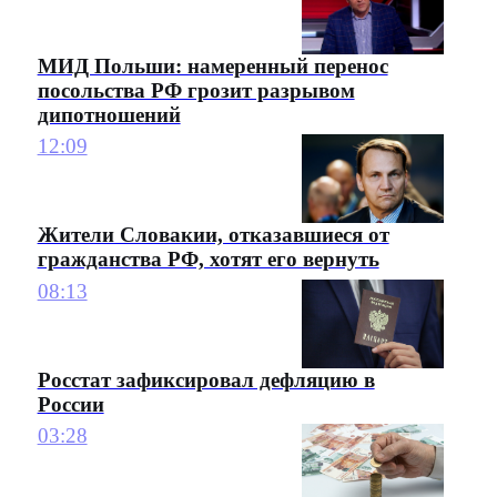
МИД Польши: намеренный перенос
посольства РФ грозит разрывом
дипотношений
12:09
Жители Словакии, отказавшиеся от
гражданства РФ, хотят его вернуть
08:13
Росстат зафиксировал дефляцию в
России
03:28