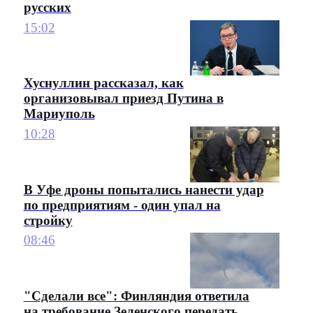
русских
15:02
Хуснуллин рассказал, как
организовывал приезд Путина в
Мариуполь
10:28
В Уфе дроны попытались нанести удар
по предприятиям - один упал на
стройку
08:46
"Сделали все": Финляндия ответила
на требование Зеленского передать