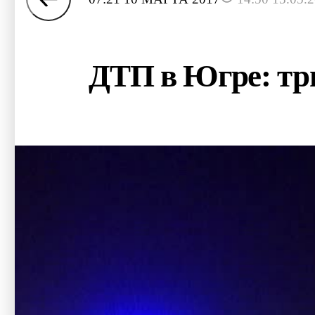
ДТП в Югре: три