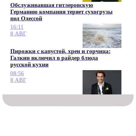
Обслуживавшая гитлеровскую
Германию компания теряет сухогрузы
под Одессой
16:11
8 АВГ
Пирожки с капустой, хрен и горчица:
Галкин включил в райдер блюда
русской кухни
08:56
8 АВГ