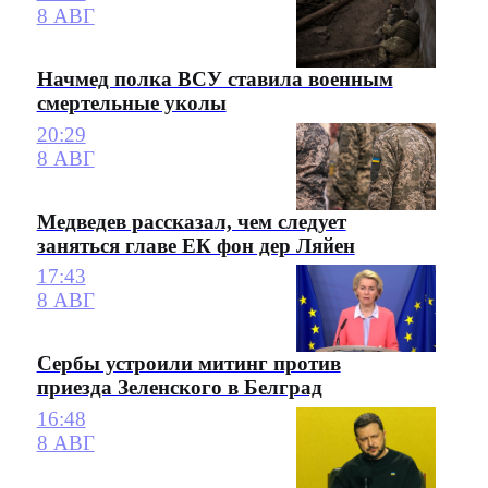
8 АВГ
Начмед полка ВСУ ставила военным
смертельные уколы
20:29
8 АВГ
Медведев рассказал, чем следует
заняться главе ЕК фон дер Ляйен
17:43
8 АВГ
Сербы устроили митинг против
приезда Зеленского в Белград
16:48
8 АВГ