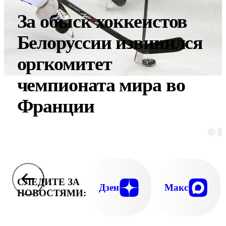
За обыск хоккеистов
Белоруссии извинился
оргкомитет
чемпионата мира во
Франции
© E
СЛЕДИТЕ ЗА
Дзен
Макс
НОВОСТЯМИ: