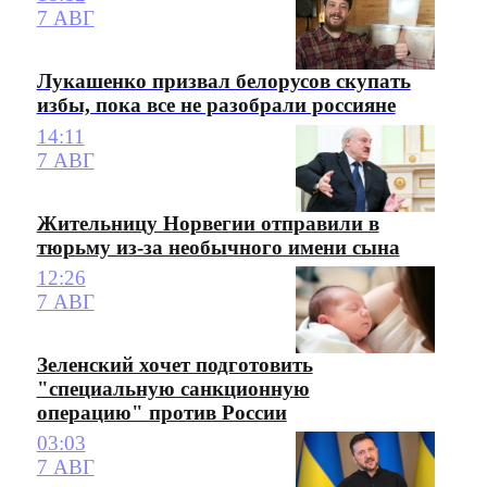
7 АВГ
Лукашенко призвал белорусов скупать
избы, пока все не разобрали россияне
14:11
7 АВГ
Жительницу Норвегии отправили в
тюрьму из-за необычного имени сына
12:26
7 АВГ
Зеленский хочет подготовить
"специальную санкционную
операцию" против России
03:03
7 АВГ