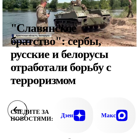
"Славянское
братство": сербы,
русские и белорусы
отработали борьбу с
терроризмом
СЛЕДИТЕ ЗА
Дзен
Макс
НОВОСТЯМИ: