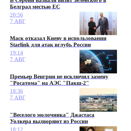
В Сербии назвали визит Зеленского в
Белград местью ЕС
20:56
7 АВГ
Маск отказал Киеву в использовании
Starlink для атак вглубь России
19:14
7 АВГ
Премьер Венгрии не исключил замену
"Росатома" на АЭС "Пакш-2"
18:36
7 АВГ
"Веселого молочника" Джастаса
Уолкера выдворяют из России
18:12