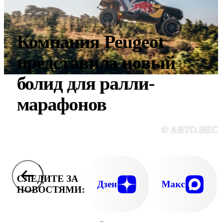
Компания Peugeot
представила новый
болид для ралли-
марафонов
© АВТО.ВЕС
СЛЕДИТЕ ЗА
Дзен
Макс
НОВОСТЯМИ: