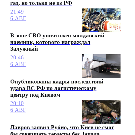
газ, но только не из РФ
21:49
6 АВГ
В зоне СВО уничтожен молдавский
наемник, которого награждал
Залужный
20:46
6 АВГ
Опубликованы кадры последствий
удара ВС РФ по логистическому
центру под Киевом
20:10
6 АВГ
Лавров заявил Рубио, что Киев не смог
бы совершать теракты без Запада