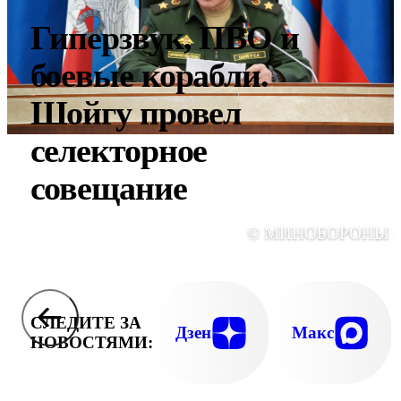
Гиперзвук, ПВО и
боевые корабли.
Шойгу провел
селекторное
совещание
© МИНОБОРОНЫ 
СЛЕДИТЕ ЗА
Дзен
Макс
НОВОСТЯМИ: