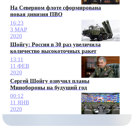
На Северном флоте сформирована
новая дивизия ПВО
16:23
3 МАР
2020
Шойгу: Россия в 30 раз увеличила
количество высокоточных ракет
13:11
11 ФЕВ
2020
Сергей Шойгу озвучил планы
Минобороны на будущий год
00:12
11 ЯНВ
2020