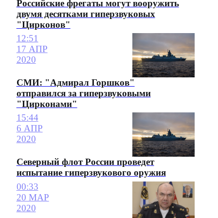
Российские фрегаты могут вооружить
двумя десятками гиперзвуковых
"Цирконов"
12:51
17 АПР
2020
СМИ: "Адмирал Горшков"
отправился за гиперзвуковыми
"Цирконами"
15:44
6 АПР
2020
Северный флот России проведет
испытание гиперзвукового оружия
00:33
20 МАР
2020