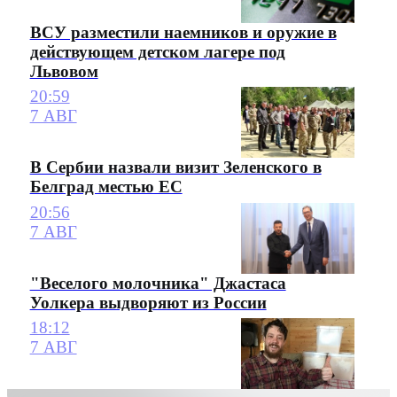
ВСУ разместили наемников и оружие в
действующем детском лагере под
Львовом
20:59
7 АВГ
В Сербии назвали визит Зеленского в
Белград местью ЕС
20:56
7 АВГ
"Веселого молочника" Джастаса
Уолкера выдворяют из России
18:12
7 АВГ