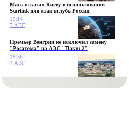
Маск отказал Киеву в использовании
Starlink для атак вглубь России
19:14
7 АВГ
Премьер Венгрии не исключил замену
"Росатома" на АЭС "Пакш-2"
18:36
7 АВГ