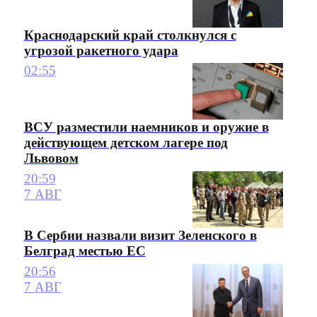
Краснодарский край столкнулся с
угрозой ракетного удара
02:55
ВСУ разместили наемников и оружие в
действующем детском лагере под
Львовом
20:59
7 АВГ
В Сербии назвали визит Зеленского в
Белград местью ЕС
20:56
7 АВГ