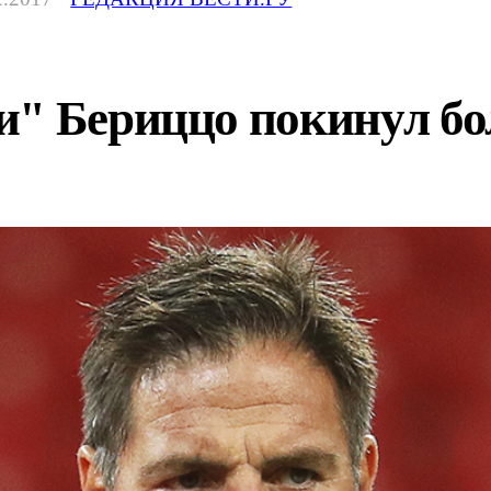
и" Бериццо покинул б