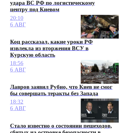
удара ВС РФ по логистическому
центру под Киевом
20:10
6 АВГ
Коц рассказал, какие уроки РФ
извлекла из вторжения ВСУ в
Курскую область
18:56
6 АВГ
Лавров заявил Рубио, что Киев не смог
бы совершать теракты без Запада
18:32
6 АВГ
Стало известно о состоянии пешеходов,
сбитых на островке безопасности в