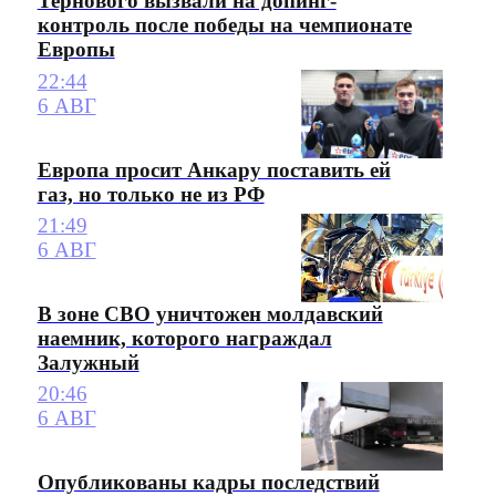
Тернового вызвали на допинг-
контроль после победы на чемпионате
Европы
22:44
6 АВГ
Европа просит Анкару поставить ей
газ, но только не из РФ
21:49
6 АВГ
В зоне СВО уничтожен молдавский
наемник, которого награждал
Залужный
20:46
6 АВГ
Опубликованы кадры последствий