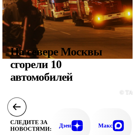
На севере Москвы
сгорели 10
автомобилей
© ТА
СЛЕДИТЕ ЗА
Дзен
Макс
НОВОСТЯМИ: