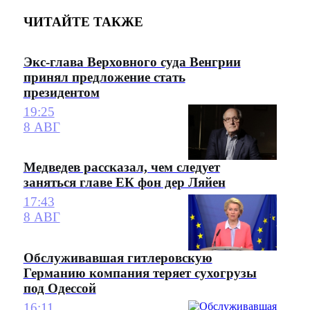
ЧИТАЙТЕ ТАКЖЕ
Экс-глава Верховного суда Венгрии
принял предложение стать
президентом
19:25
8 АВГ
Медведев рассказал, чем следует
заняться главе ЕК фон дер Ляйен
17:43
8 АВГ
Обслуживавшая гитлеровскую
Германию компания теряет сухогрузы
под Одессой
16:11