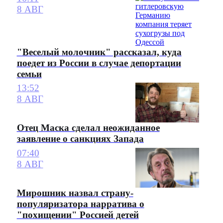
8 АВГ
"Веселый молочник" рассказал, куда
поедет из России в случае депортации
семьи
13:52
8 АВГ
Отец Маска сделал неожиданное
заявление о санкциях Запада
07:40
8 АВГ
Мирошник назвал страну-
популяризатора нарратива о
"похищении" Россией детей