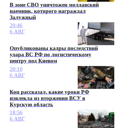
В зоне СВО уничтожен молдавский
наемник, которого награждал
Залужный
20:46
6 АВГ
Опубликованы кадры последствий
удара ВС РФ по логистическому
центру под Киевом
20:10
6 АВГ
Коц рассказал, какие уроки РФ
извлекла из вторжения ВСУ в
Курскую область
18:56
6 АВГ