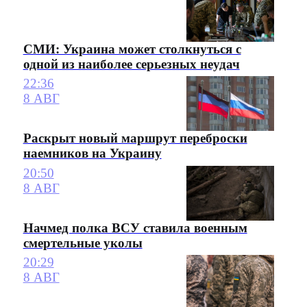
СМИ: Украина может столкнуться с
одной из наиболее серьезных неудач
22:36
8 АВГ
Раскрыт новый маршрут переброски
наемников на Украину
20:50
8 АВГ
Начмед полка ВСУ ставила военным
смертельные уколы
20:29
8 АВГ