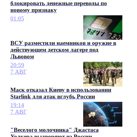
блокировать денежные переводы по
новому признаку
01:05
ВСУ разместили наемников и оружие в
действующем детском лагере под
Львовом
20:59
7 АВГ
Маск отказал Киеву в использовании
Starlink для атак вглубь России
19:14
7 АВГ
"Веселого молочника" Джастаса
Уолкера выдворяют из России