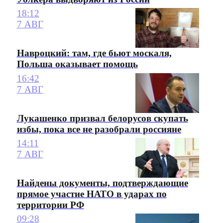
18:12
7 АВГ
Навроцкий: там, где бьют москаля,
Польша оказывает помощь
16:42
7 АВГ
Лукашенко призвал белорусов скупать
избы, пока все не разобрали россияне
14:11
7 АВГ
Найдены документы, подтверждающие
прямое участие НАТО в ударах по
территории РФ
09:28