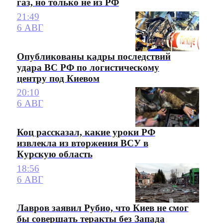
газ, но только не из РФ
21:49
6 АВГ
Опубликованы кадры последствий
удара ВС РФ по логистическому
центру под Киевом
20:10
6 АВГ
Коц рассказал, какие уроки РФ
извлекла из вторжения ВСУ в
Курскую область
18:56
6 АВГ
Лавров заявил Рубио, что Киев не смог
бы совершать теракты без Запада