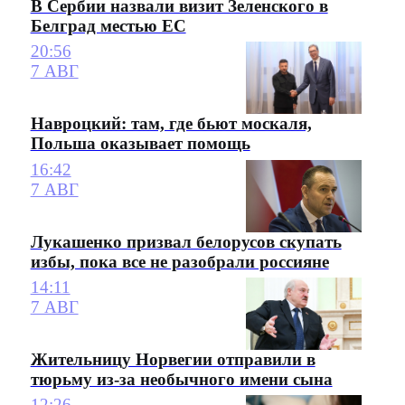
В Сербии назвали визит Зеленского в
Белград местью ЕС
20:56
7 АВГ
Навроцкий: там, где бьют москаля,
Польша оказывает помощь
16:42
7 АВГ
Лукашенко призвал белорусов скупать
избы, пока все не разобрали россияне
14:11
7 АВГ
Жительницу Норвегии отправили в
тюрьму из-за необычного имени сына
12:26