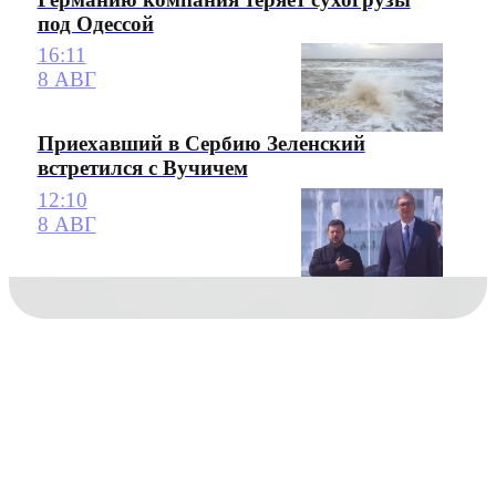
под Одессой
16:11
8 АВГ
Приехавший в Сербию Зеленский
встретился с Вучичем
12:10
8 АВГ