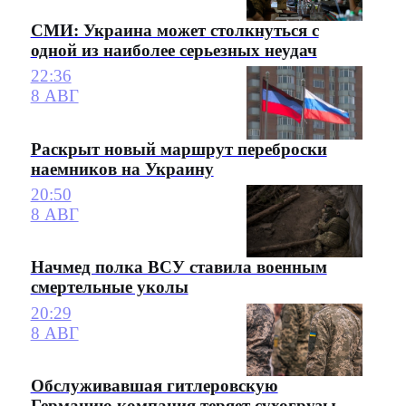
СМИ: Украина может столкнуться с
одной из наиболее серьезных неудач
22:36
8 АВГ
Раскрыт новый маршрут переброски
наемников на Украину
20:50
8 АВГ
Начмед полка ВСУ ставила военным
смертельные уколы
20:29
8 АВГ
Обслуживавшая гитлеровскую
Германию компания теряет сухогрузы