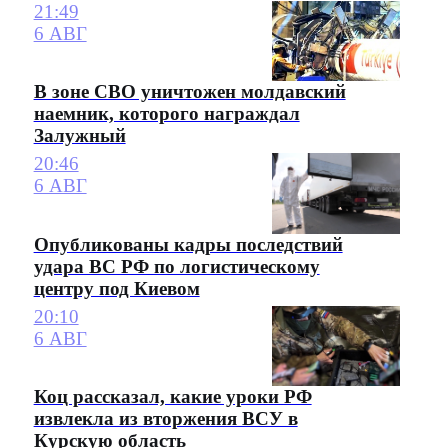
21:49
6 АВГ
В зоне СВО уничтожен молдавский
наемник, которого награждал
Залужный
20:46
6 АВГ
Опубликованы кадры последствий
удара ВС РФ по логистическому
центру под Киевом
20:10
6 АВГ
Коц рассказал, какие уроки РФ
извлекла из вторжения ВСУ в
Курскую область