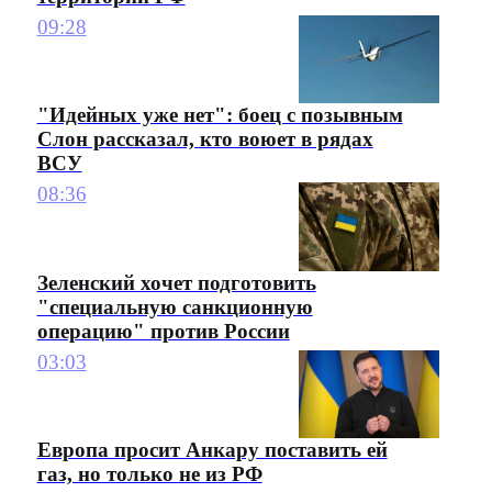
09:28
"Идейных уже нет": боец с позывным
Слон рассказал, кто воюет в рядах
ВСУ
08:36
Зеленский хочет подготовить
"специальную санкционную
операцию" против России
03:03
Европа просит Анкару поставить ей
газ, но только не из РФ