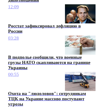
дипотношений
12:09
Росстат зафиксировал дефляцию в
России
03:28
В подполье сообщили, что военные
грузы НАТО скапливаются на границе
Украины
00:55
Охота на "людоловов": сотрудникам
ТЦК на Украине массово поступают
угрозы