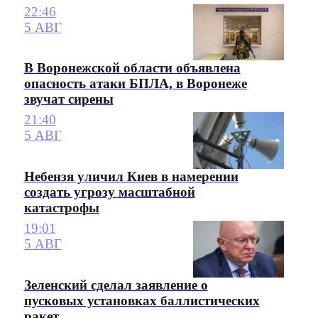
22:46
5 АВГ
В Воронежской области объявлена
опасность атаки БПЛА, в Воронеже
звучат сирены
21:40
5 АВГ
Небензя уличил Киев в намерении
создать угрозу масштабной
катастрофы
19:01
5 АВГ
Зеленский сделал заявление о
пусковых установках баллистических
ракет