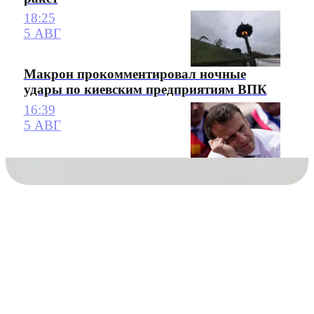
18:25
5 АВГ
Макрон прокомментировал ночные
удары по киевским предприятиям ВПК
16:39
5 АВГ