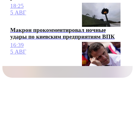
18:25
5 АВГ
Макрон прокомментировал ночные
удары по киевским предприятиям ВПК
16:39
5 АВГ