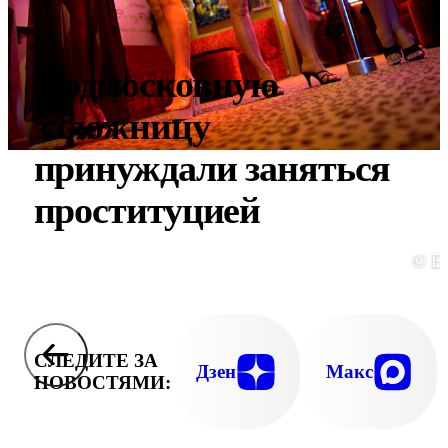
Подмосковную
заложницу
принуждали заняться
проституцией
© E
СЛЕДИТЕ ЗА
Дзен
Макс
НОВОСТЯМИ: