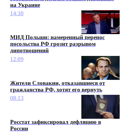
на Украине
14:30
МИД Польши: намеренный перенос
посольства РФ грозит разрывом
дипотношений
12:09
Жители Словакии, отказавшиеся от
гражданства РФ, хотят его вернуть
08:13
Росстат зафиксировал дефляцию в
России