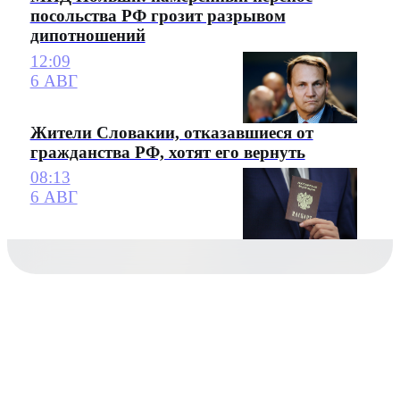
посольства РФ грозит разрывом
дипотношений
12:09
6 АВГ
Жители Словакии, отказавшиеся от
гражданства РФ, хотят его вернуть
08:13
6 АВГ