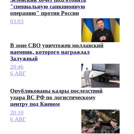
"специальную санкционную
операцию" против России
03:03
В зоне СВО уничтожен молдавский
наемник, которого награждал
Залужный
20:46
6 АВГ
Опубликованы кадры последствий
удара ВС РФ по логистическому
центру под Киевом
20:10
6 АВГ