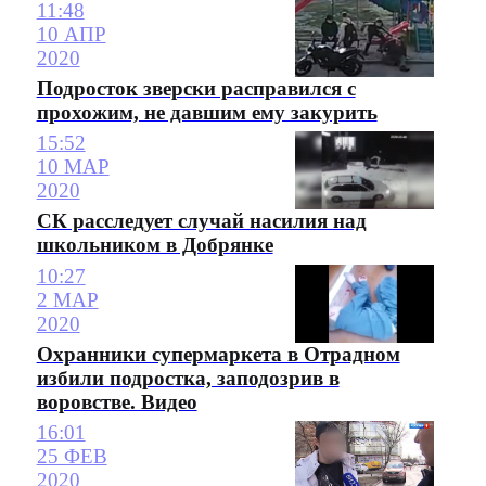
11:48
10 АПР
2020
Подросток зверски расправился с
прохожим, не давшим ему закурить
15:52
10 МАР
2020
СК расследует случай насилия над
школьником в Добрянке
10:27
2 МАР
2020
Охранники супермаркета в Отрадном
избили подростка, заподозрив в
воровстве. Видео
16:01
25 ФЕВ
2020