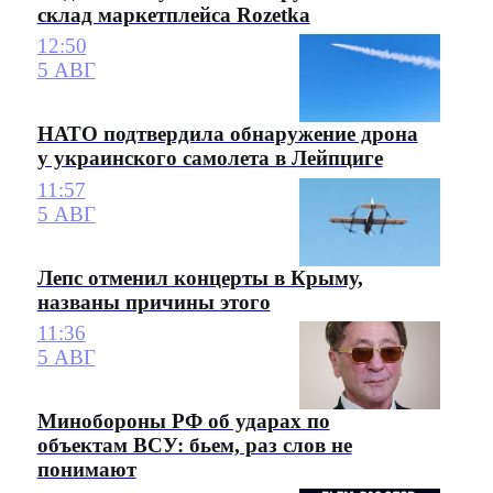
склад маркетплейса Rozetka
12:50
5 АВГ
НАТО подтвердила обнаружение дрона
у украинского самолета в Лейпциге
11:57
5 АВГ
Лепс отменил концерты в Крыму,
названы причины этого
11:36
5 АВГ
Минобороны РФ об ударах по
объектам ВСУ: бьем, раз слов не
понимают