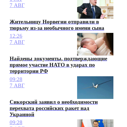
7 АВГ
Жительницу Норвегии отправили в
тюрьму из-за необычного имени сына
12:26
7 АВГ
Найдены документы, подтверждающие
прямое участие НАТО в ударах по
территории РФ
09:28
7 АВГ
Сикорский заявил о необходимости
перехвата российских ракет над
Украиной
09:28