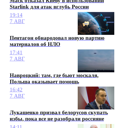
Маск отказал Киеву в использовании
Starlink для атак вглубь России
19:14
7 АВГ
Пентагон обнародовал новую партию
материалов об НЛО
17:41
7 АВГ
Навроцкий: там, где бьют москаля,
Польша оказывает помощь
16:42
7 АВГ
Лукашенко призвал белорусов скупать
избы, пока все не разобрали россияне
14:11