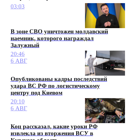
03:03
В зоне СВО уничтожен молдавский
наемник, которого награждал
Залужный
20:46
6 АВГ
Опубликованы кадры последствий
удара ВС РФ по логистическому
центру под Киевом
20:10
6 АВГ
Коц рассказал, какие уроки РФ
извлекла из вторжения ВСУ в