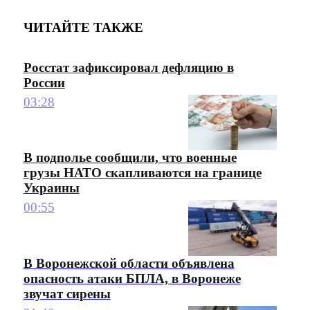
ЧИТАЙТЕ ТАКЖЕ
Росстат зафиксировал дефляцию в
России
03:28
В подполье сообщили, что военные
грузы НАТО скапливаются на границе
Украины
00:55
В Воронежской области объявлена
опасность атаки БПЛА, в Воронеже
звучат сирены