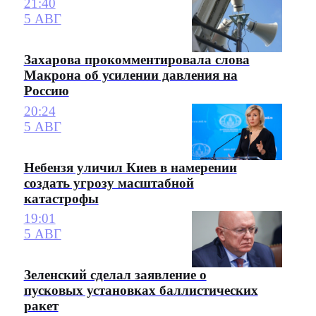
21:40
5 АВГ
Захарова прокомментировала слова
Макрона об усилении давления на
Россию
20:24
5 АВГ
Небензя уличил Киев в намерении
создать угрозу масштабной
катастрофы
19:01
5 АВГ
Зеленский сделал заявление о
пусковых установках баллистических
ракет