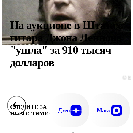
На аукционе в Штатах
гитара Джона Леннона
"ушла" за 910 тысяч
долларов
© E
СЛЕДИТЕ ЗА
Дзен
Макс
НОВОСТЯМИ: