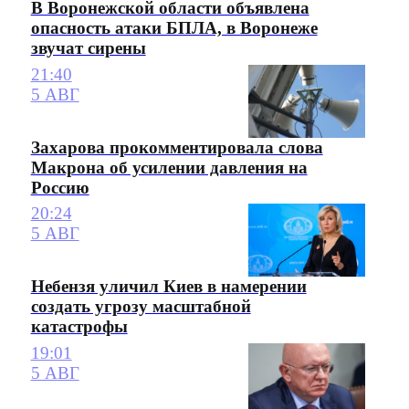
В Воронежской области объявлена
опасность атаки БПЛА, в Воронеже
звучат сирены
21:40
5 АВГ
Захарова прокомментировала слова
Макрона об усилении давления на
Россию
20:24
5 АВГ
Небензя уличил Киев в намерении
создать угрозу масштабной
катастрофы
19:01
5 АВГ