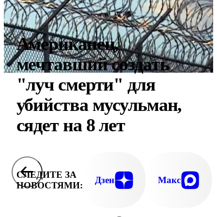
Американец,
мечтавший создать
"луч смерти" для
убийства мусульман,
сядет на 8 лет
СЛЕДИТЕ ЗА
Дзен
Макс
НОВОСТЯМИ: