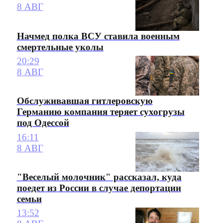
8 АВГ
Начмед полка ВСУ ставила военным
смертельные уколы
20:29
8 АВГ
Обслуживавшая гитлеровскую
Германию компания теряет сухогрузы
под Одессой
16:11
8 АВГ
"Веселый молочник" рассказал, куда
поедет из России в случае депортации
семьи
13:52