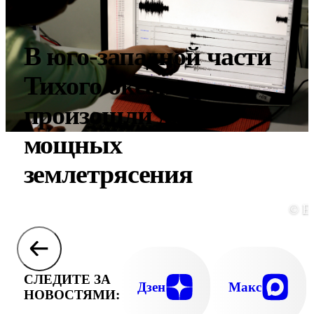
В юго-западной части
Тихого океана
произошли два
мощных
землетрясения
© E
СЛЕДИТЕ ЗА
Дзен
Макс
НОВОСТЯМИ: