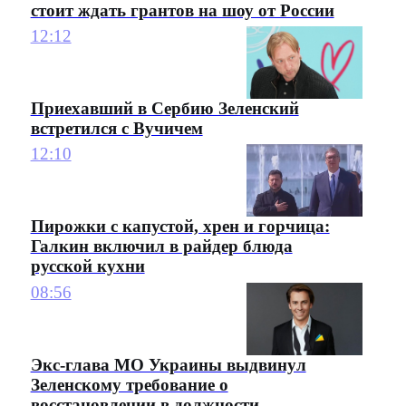
стоит ждать грантов на шоу от России
12:12
Приехавший в Сербию Зеленский
встретился с Вучичем
12:10
Пирожки с капустой, хрен и горчица:
Галкин включил в райдер блюда
русской кухни
08:56
Экс-глава МО Украины выдвинул
Зеленскому требование о
восстановлении в должности