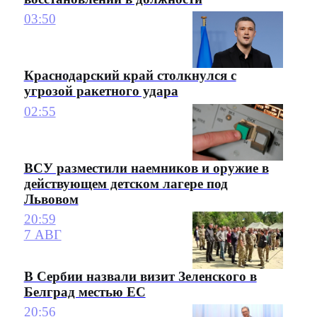
03:50
Краснодарский край столкнулся с
угрозой ракетного удара
02:55
ВСУ разместили наемников и оружие в
действующем детском лагере под
Львовом
20:59
7 АВГ
В Сербии назвали визит Зеленского в
Белград местью ЕС
20:56