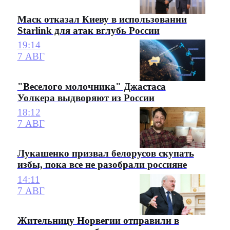
Маск отказал Киеву в использовании
Starlink для атак вглубь России
19:14
7 АВГ
"Веселого молочника" Джастаса
Уолкера выдворяют из России
18:12
7 АВГ
Лукашенко призвал белорусов скупать
избы, пока все не разобрали россияне
14:11
7 АВГ
Жительницу Норвегии отправили в