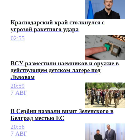
Краснодарский край столкнулся с
угрозой ракетного удара
02:55
ВСУ разместили наемников и оружие в
действующем детском лагере под
Львовом
20:59
7 АВГ
В Сербии назвали визит Зеленского в
Белград местью ЕС
20:56
7 АВГ