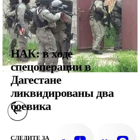
НАК: в ходе
спецоперации в
Дагестане
ликвидированы два
боевика
СЛЕДИТЕ ЗА