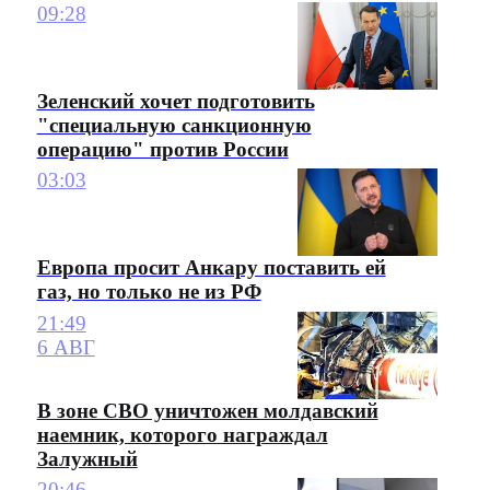
09:28
Зеленский хочет подготовить
"специальную санкционную
операцию" против России
03:03
Европа просит Анкару поставить ей
газ, но только не из РФ
21:49
6 АВГ
В зоне СВО уничтожен молдавский
наемник, которого награждал
Залужный
20:46