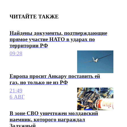
ЧИТАЙТЕ ТАКЖЕ
Найдены документы, подтверждающие
прямое участие НАТО в ударах по
территории РФ
09:28
Европа просит Анкару поставить ей
газ, но только не из РФ
21:49
6 АВГ
В зоне СВО уничтожен молдавский
наемник, которого награждал
Залужный