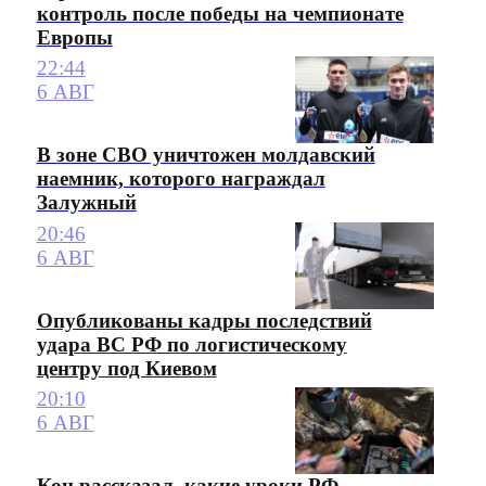
контроль после победы на чемпионате
Европы
22:44
6 АВГ
В зоне СВО уничтожен молдавский
наемник, которого награждал
Залужный
20:46
6 АВГ
Опубликованы кадры последствий
удара ВС РФ по логистическому
центру под Киевом
20:10
6 АВГ
Коц рассказал, какие уроки РФ