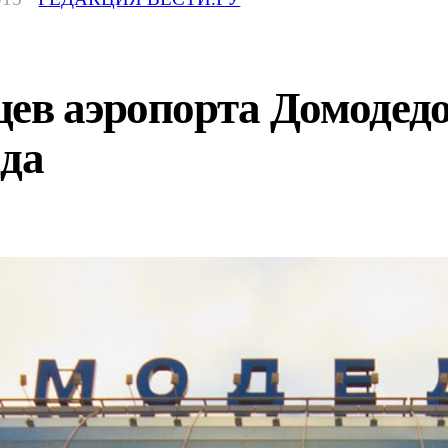
ев аэропорта Домодедов
ода