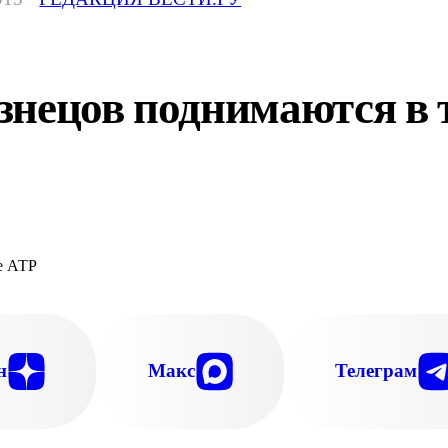
знецов поднимаются в 
н
Макс
Телеграм