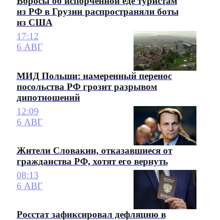
Вбросы об испорченной еде туристам
из РФ в Грузии распространяли боты
из США
17:12
6 АВГ
МИД Польши: намеренный перенос
посольства РФ грозит разрывом
дипотношений
12:09
6 АВГ
Жители Словакии, отказавшиеся от
гражданства РФ, хотят его вернуть
08:13
6 АВГ
Росстат зафиксировал дефляцию в