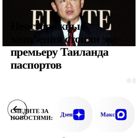
Неосторожные
заявления стоили экс-
премьеру Таиланда
паспортов
© E
СЛЕДИТЕ ЗА
Дзен
Макс
НОВОСТЯМИ: