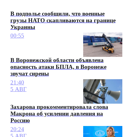
В подполье сообщили, что военные
грузы НАТО скапливаются на границе
Украины
00:55
В Воронежской области объявлена
опасность атаки БПЛА, в Воронеже
звучат сирены
21:40
5 АВГ
Захарова прокомментировала слова
Макрона об усилении давления на
Россию
20:24
5 АВГ