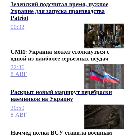
Зеленский подсчитал время, нужное
Украине для запуска производства
Patriot
00:32
СМИ: Украина может столкнуться с
одной из наиболее серьезных неудач
22:36
8 АВГ
Раскрыт новый маршрут переброски
наемников на Украину
20:50
8 АВГ
Начмед полка ВСУ ставила военным