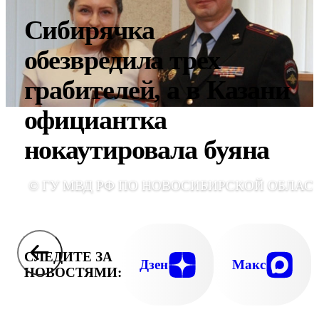
Сибирячка
обезвредила трех
грабителей, а в Казани
официантка
нокаутировала буяна
© ГУ МВД РФ ПО НОВОСИБИРСКОЙ ОБЛАС
СЛЕДИТЕ ЗА
Дзен
Макс
НОВОСТЯМИ: