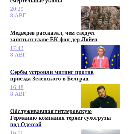
смертельные уколы
20:29
8 АВГ
Медведев рассказал, чем следует
заняться главе ЕК фон дер Ляйен
17:43
8 АВГ
Сербы устроили митинг против
приезда Зеленского в Белград
16:48
8 АВГ
Обслуживавшая гитлеровскую
Германию компания теряет сухогрузы
под Одессой
16:11