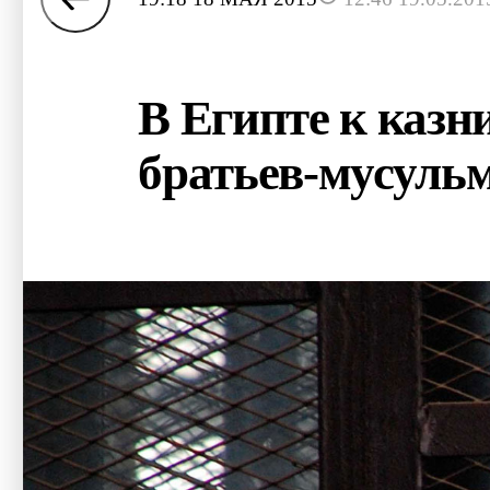
В Египте к каз
братьев-мусуль