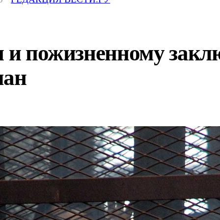
ни и пожизненному зак
ман